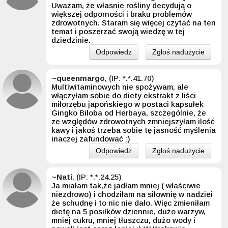
Uważam, że własnie rośliny decydują o
większej odporności i braku problemów
zdrowotnych. Staram się więcej czytać na ten
temat i poszerzać swoją wiedzę w tej
dziedzinie.
Odpowiedz
Zgloś nadużycie
~queenmargo
, (IP: *.*.41.70)
Multiwitaminowych nie spożywam, ale
włączyłam sobie do diety ekstrakt z liści
miłorzębu japońskiego w postaci kapsułek
Gingko Biloba od Herbaya, szczególnie, że
ze względów zdrowotnych zmniejszyłam ilość
kawy i jakoś trzeba sobie tę jasność myślenia
inaczej zafundować :)
Odpowiedz
Zgloś nadużycie
~Nati
, (IP: *.*.24.25)
Ja miałam tak,że jadłam mniej ( właściwie
niezdrowo) i chodziłam na siłownię w nadziei
że schudnę i to nic nie dało. Więc zmieniłam
dietę na 5 posiłków dziennie, dużo warzyw,
mniej cukru, mniej tłuszczu, dużo wody i