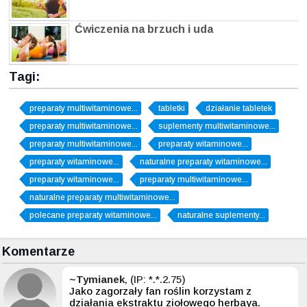
Ćwiczenia na brzuch i uda
Tagi:
preparaty multiwitaminowe...
tabletki
działanie tabletek
preparaty multiwitaminowe...
suplementy multiwitaminowe...
preparaty multiwitaminowe...
preparaty witaminowe...
preparaty witaminowe...
naturalne preparaty witaminowe...
preparaty witaminowe...
preparaty multiwitaminowe...
naturalne preparaty multiwitaminowe...
polecane preparaty witaminowe...
naturalne suplementy...
Komentarze
~Tymianek
, (IP: *.*.2.75)
Jako zagorzały fan roślin korzystam z
działania ekstraktu ziołowego herbaya.