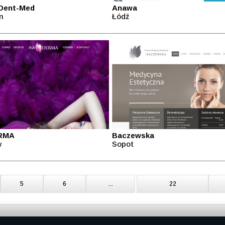
Dent-Med
Anawa
n
Łódź
RMA
Baczewska
w
Sopot
5
6
...
22