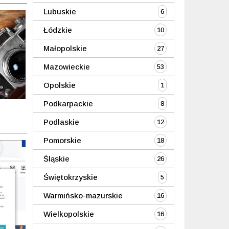
Lubuskie
6
Łódzkie
10
Małopolskie
27
Mazowieckie
53
Opolskie
1
Podkarpackie
8
Podlaskie
12
Pomorskie
18
Śląskie
26
Świętokrzyskie
5
Warmińsko-mazurskie
16
Wielkopolskie
16