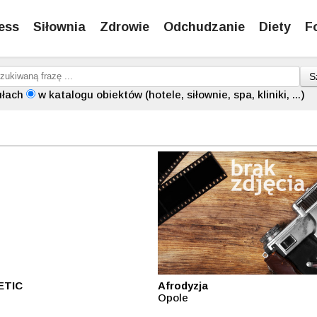
ess
Siłownia
Zdrowie
Odchudzanie
Diety
F
S
ułach
w katalogu obiektów (hotele, siłownie, spa, kliniki, ...)
ETIC
Afrodyzja
Opole