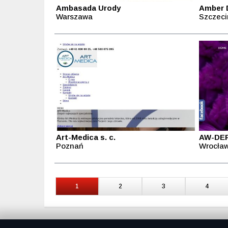
Ambasada Urody
Amber 
Warszawa
Szczeci
Art-Medica s. c.
AW-DE
Poznań
Wrocła
1
2
3
4