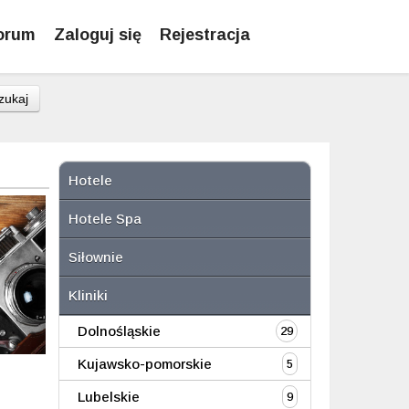
orum
Zaloguj się
Rejestracja
zukaj
Hotele
Hotele Spa
Siłownie
Kliniki
Dolnośląskie
29
Kujawsko-pomorskie
5
Lubelskie
9