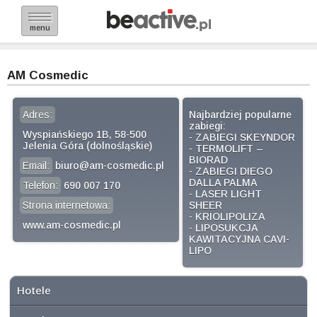
menu
AM Cosmedic
Adres:
Najbardziej popularne
zabiegi:
Wyspiańskiego 1B, 58-500
- ZABIEGI SKEYNDOR
Jelenia Góra (dolnośląskie)
- TERMOLIFT –
BIORAD
Email:
biuro@am-cosmedic.pl
- ZABIEGI DIEGO
DALLA PALMA
Telefon:
690 007 170
- LASER LIGHT
Strona internetowa:
SHEER
- KRIOLIPOLIZA
www.am-cosmedic.pl
- LIPOSUKCJA
KAWITACYJNA CAVI-
LIPO
Hotele