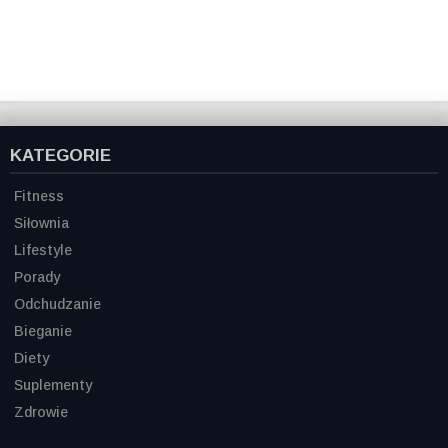
KATEGORIE
Fitness
Siłownia
Lifestyle
Porady
Odchudzanie
Bieganie
Diety
Suplementy
Zdrowie