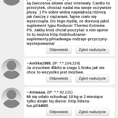
są ćwiczenia siłowe oraz interwały. Cardio to
przeżytek, chociaż nadal ma swoje oczywiste
plusy. :) Po sobie widzę największą różnicę
jak ćwiczę z ciężarami, fajnie ciało się
wyszczupla. Do tego myślę, ze dorzucę jakiś
suplement typu Reducer Thermo Extreme.
PS. Jakby ktoś chciał poczytać o nim opinie
to tu można http://odchudzanie-
suplementy.pl/nadwaga-rodzaje-przyczyny-
wystepowania/
Odpowiedz
Zgloś nadużycie
~Anitka1989
, (IP: *.*.104.224)
Ja zrzucilam 45kilo w ciagu 1.5roku jak sie
chce to wszystko jest możliwe.
Odpowiedz
Zgloś nadużycie
~Aniaaaa
, (IP: *.*.92.121)
Mi się udało schudnąć 10 kg w 2 miesiące
tylko dzięki tej diecie: http://dieta-
lux.pl/44865
Odpowiedz
Zgloś nadużycie