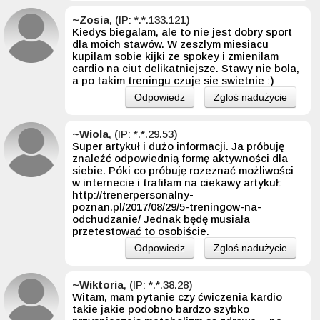
~Zosia
, (IP: *.*.133.121)
Kiedys biegalam, ale to nie jest dobry sport
dla moich stawów. W zeszlym miesiacu
kupilam sobie kijki ze spokey i zmienilam
cardio na ciut delikatniejsze. Stawy nie bola,
a po takim treningu czuje sie swietnie :)
Odpowiedz
Zgloś nadużycie
~Wiola
, (IP: *.*.29.53)
Super artykuł i dużo informacji. Ja próbuję
znaleźć odpowiednią formę aktywności dla
siebie. Póki co próbuję rozeznać możliwości
w internecie i trafiłam na ciekawy artykuł:
http://trenerpersonalny-
poznan.pl/2017/08/29/5-treningow-na-
odchudzanie/ Jednak będę musiała
przetestować to osobiście.
Odpowiedz
Zgloś nadużycie
~Wiktoria
, (IP: *.*.38.28)
Witam, mam pytanie czy ćwiczenia kardio
takie jakie podobno bardzo szybko