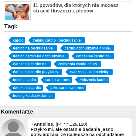
11 powodów, dla których nie możesz
stracić tłuszczu z pleców
Tagi:
cardio
trening cardio i odchudzanie...
trening na odchudzanie...
cardio odchudzanie opinie...
trening cardio na odchudzanie...
ćwiczenia cardio na...
ćwiczenia cardio na...
ćwiczenia cardio efekty...
ćwiczenia cardio przykłady...
ćwiczenia cardio efekty...
trening cardio
cardio w domu
ćwiczenia kardio
ćwiczenia cardio
jakie cardio w domu
trening kardio w domu...
Komentarze
~Annelise
, (IP: *.*.126.120)
Przykro mi, ale ostatnie badania jasno
potwierdzają, że najlepsze na odchudzanie