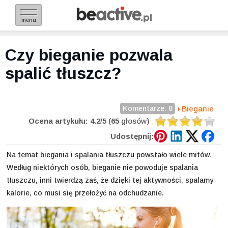
menu
Czy bieganie pozwala
spalić tłuszcz?
Komentarze: 0
Bieganie
Ocena artykułu:
4.2
/
5
(
65
głosów)
Udostępnij:
Na temat biegania i spalania tłuszczu powstało wiele mitów.
Według niektórych osób, bieganie nie powoduje spalania
tłuszczu, inni twierdzą zaś, że dzięki tej aktywności, spalamy
kalorie, co musi się przełożyć na odchudzanie.