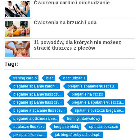
Ćwiczenia cardio i odchudzanie
Ćwiczenia na brzuch i uda
11 powodów, dla których nie możesz
stracić tłuszczu z pleców
Tagi:
trening cardio
bieg
odchudzanie
bieganie spalanie kalorii...
bieganie spalanie tłuszczu...
bieganie spalanie tłuszczu...
bieganie na czczo
bieganie spalanie tłuszczu...
bieganie a spalanie tłuszczu...
bieganie a spalanie tłuszczu...
spalanie tłuszczu bieganie...
bieganie a odchudzanie...
trening interwałowy
spalacze tłuszczu
bieganie efekty
spalacz tłuszczu
jak spalić tłuszcz...
jak biegać żeby schudnąć...