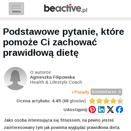
menu
Podstawowe pytanie, które
pomoże Ci zachować
prawidłową dietę
O autorze:
Agnieszka Filipowska
Health & Lifestyle Coach
Porady
Komentarze: 0
Ocena artykułu:
4.4
/
5
(
68
głosów)
Udostępnij:
Jako osoba interesująca się fitnessem, na pewno jesteś
zainteresowany tym jak powinna wyglądać prawidłowa dieta.