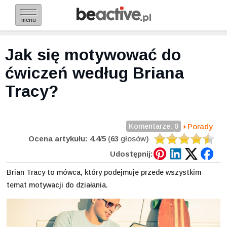
menu
Jak się motywować do
ćwiczeń według Briana
Tracy?
Komentarze: 0
Porady
Ocena artykułu:
4.4
/
5
(
63
głosów)
Udostępnij:
Brian Tracy to mówca, który podejmuje przede wszystkim
temat motywacji do działania.