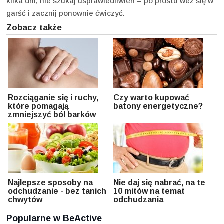
kilka dni, nie szukaj usprawiedliwień – po prostu weź się w
garść i zacznij ponownie ćwiczyć.
Zobacz także
Rozciąganie się i ruchy,
Czy warto kupować
które pomagają
batony energetyczne?
zmniejszyć ból barków
Najlepsze sposoby na
Nie daj się nabrać, na te
odchudzanie - bez tanich
10 mitów na temat
chwytów
odchudzania
Popularne w BeActive