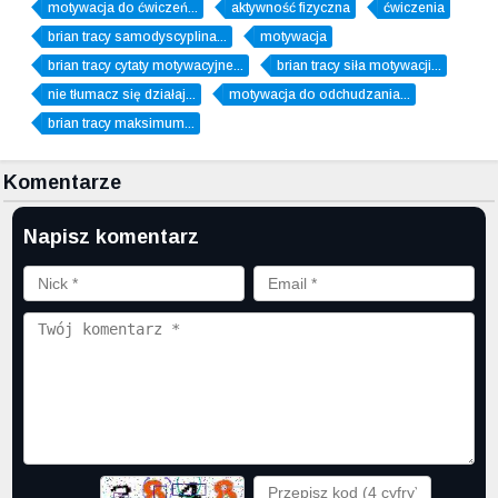
motywacja do ćwiczeń...
aktywność fizyczna
ćwiczenia
brian tracy samodyscyplina...
motywacja
brian tracy cytaty motywacyjne...
brian tracy siła motywacji...
nie tłumacz się działaj...
motywacja do odchudzania...
brian tracy maksimum...
Komentarze
Napisz komentarz