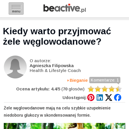
menu
Kiedy warto przyjmować
żele węglowodanowe?
O autorze:
Agnieszka Filipowska
Health & Lifestyle Coach
Bieganie
Komentarze: 1
Ocena artykułu:
4.4
/
5
(
70
głosów)
Udostępnij:
Żele węglowodanowe mają na celu szybkie uzupełnienie
niedoboru glukozy w skondensowanej formie.