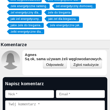
żele energetyczne ranking...
żel energetyczny domowej...
żel energetyczny dla...
żele do biegania
jaki żel energetyczny...
jaki żel dla biegacza...
jakie żele do biegania...
żele energetyczne jak...
żelki energetyczne dla...
Komentarze
Agnes
Są ok, sama używam żeli węglowodanowych.
Odpowiedz
Zgloś nadużycie
Napisz komentarz