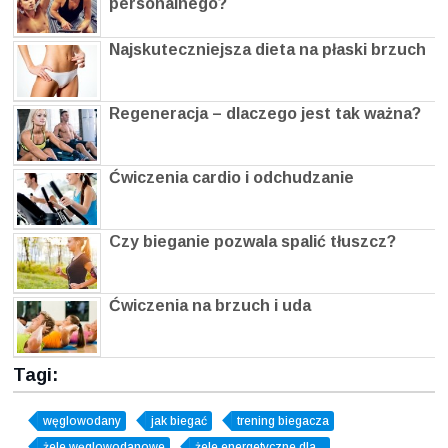
personalnego?
Najskuteczniejsza dieta na płaski brzuch
Regeneracja – dlaczego jest tak ważna?
Ćwiczenia cardio i odchudzanie
Czy bieganie pozwala spalić tłuszcz?
Ćwiczenia na brzuch i uda
Tagi:
węglowodany
jak biegać
trening biegacza
żele węglowodanowe
żele energetyczne dla...