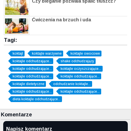
Czy bieganie pozwala spalić tłuszcz?
Ćwiczenia na brzuch i uda
Tagi:
koktajl
koktajle warzywne
koktajle owocowe
koktajle odchudzające...
shake odchudzający
koktajle odchudzające...
koktajle oczyszczające...
koktajle odchudzające...
koktajle odchudzające...
koktajle dietetyczne
odchudzanie koktajle...
koktajle odchudzające...
koktajle odchudzające...
dieta koktajle odchudzające...
Komentarze
Napisz komentarz