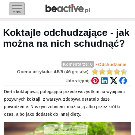
menu
Koktajle odchudzające - jak
można na nich schudnąć?
Komentarze: 0
Odchudzanie
Ocena artykułu:
4.5
/
5
(
46
głosów)
Udostępnij:
Dieta koktajlowa, polegająca przede wszystkim na wypijaniu
pożywnych koktajli z warzyw, zdobywa ostatnio duże
powodzenie. Naszym zdaniem, można ją albo przez krótki
czas, albo jako dodatek do innej diety.