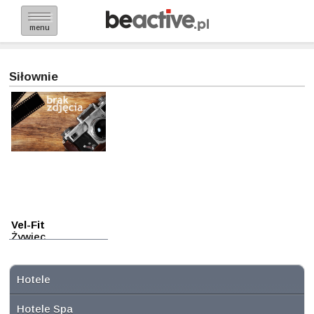
menu
Siłownie
Vel-Fit
Żywiec
Hotele
Hotele Spa