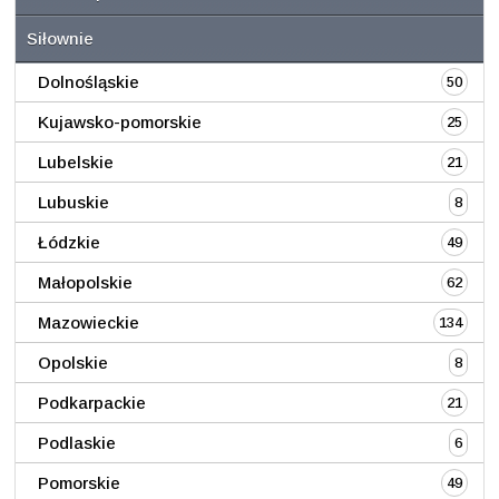
Siłownie
Dolnośląskie
50
Kujawsko-pomorskie
25
Lubelskie
21
Lubuskie
8
Łódzkie
49
Małopolskie
62
Mazowieckie
134
Opolskie
8
Podkarpackie
21
Podlaskie
6
Pomorskie
49