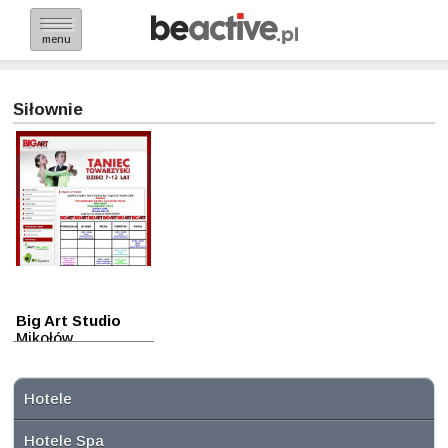
menu
Siłownie
Big Art Studio
Mikołów
Hotele
Hotele Spa