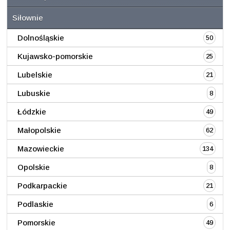
Siłownie
Dolnośląskie
50
Kujawsko-pomorskie
25
Lubelskie
21
Lubuskie
8
Łódzkie
49
Małopolskie
62
Mazowieckie
134
Opolskie
8
Podkarpackie
21
Podlaskie
6
Pomorskie
49