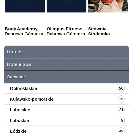
Body Academy
Olimpus Fitness
Siłownia
Dąbrowa Górnicza
Dąbrowa Górnicza
Siódemka
Dąbrowa Górnicza
Hotele
Hotele Spa
Siłownie
Dolnośląskie
50
Kujawsko-pomorskie
25
Lubelskie
21
Lubuskie
8
Łódzkie
49