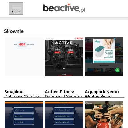
menu
Siłownie
3maj4me
Active Fitness
Aquapark Nemo
Dąbrowa Górnicza
Dąbrowa Górnicza
Wodny Świat
Dąbrowa
Górnicza
Dąbrowa Górnicza