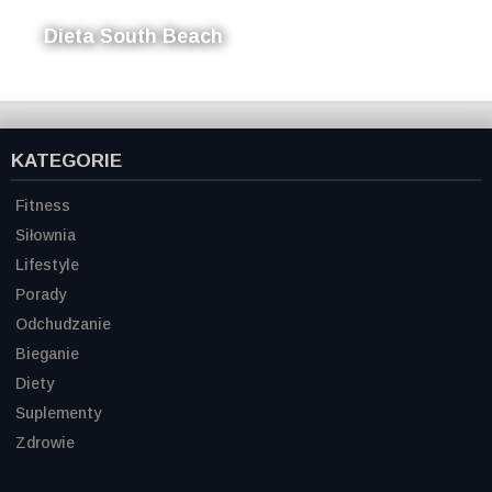
Dieta South Beach
KATEGORIE
Fitness
Siłownia
Lifestyle
Porady
Odchudzanie
Bieganie
Diety
Suplementy
Zdrowie