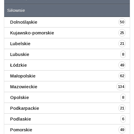
Siłownie
Dolnośląskie
50
Kujawsko-pomorskie
25
Lubelskie
21
Lubuskie
8
Łódzkie
49
Małopolskie
62
Mazowieckie
134
Opolskie
8
Podkarpackie
21
Podlaskie
6
Pomorskie
49