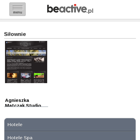
menu
Siłownie
Agnieszka
Matczak Studio
Formy
Goleniów
Hotele
Hotele Spa