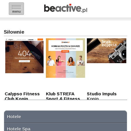
menu
Siłownie
Calypso Fitness
Klub STREFA
Studio Impuls
Club Konin
Sport & Fitness
Konin
Konin
Konin
Hotele
Hotele Spa