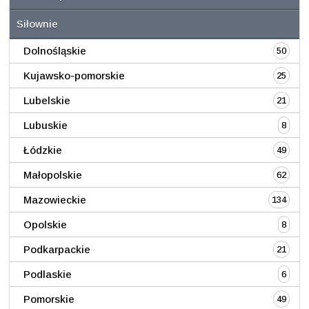
Siłownie
Dolnośląskie
50
Kujawsko-pomorskie
25
Lubelskie
21
Lubuskie
8
Łódzkie
49
Małopolskie
62
Mazowieckie
134
Opolskie
8
Podkarpackie
21
Podlaskie
6
Pomorskie
49