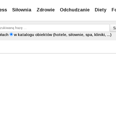
ess
Siłownia
Zdrowie
Odchudzanie
Diety
F
S
ułach
w katalogu obiektów (hotele, siłownie, spa, kliniki, ...)