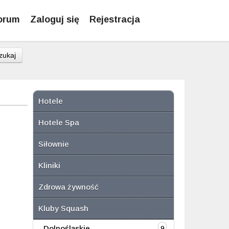
orum
Zaloguj się
Rejestracja
zukaj
Hotele
Hotele Spa
Siłownie
Kliniki
Zdrowa żywność
Kluby Squash
Dolnośląskie
9