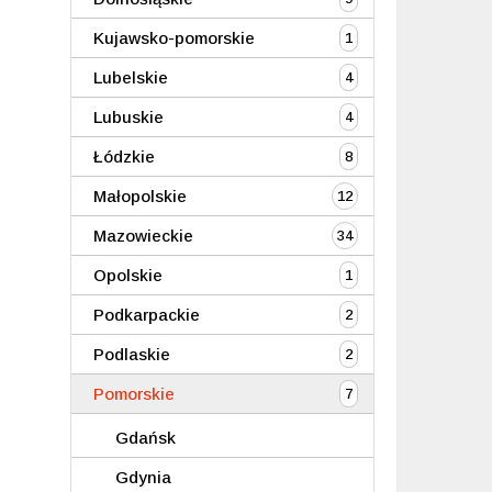
Kujawsko-pomorskie
1
Lubelskie
4
Lubuskie
4
Łódzkie
8
Małopolskie
12
Mazowieckie
34
Opolskie
1
Podkarpackie
2
Podlaskie
2
Pomorskie
7
Gdańsk
Gdynia