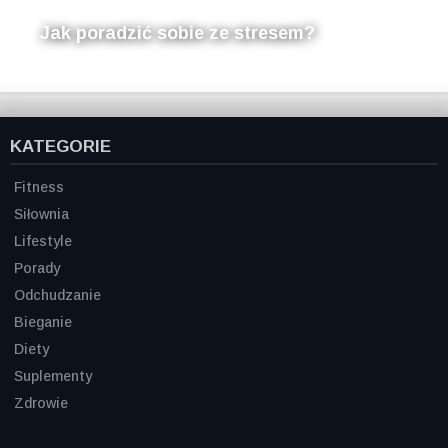
Jak poradzić sobie ze stresem?
KATEGORIE
Fitness
Siłownia
Lifestyle
Porady
Odchudzanie
Bieganie
Diety
Suplementy
Zdrowie