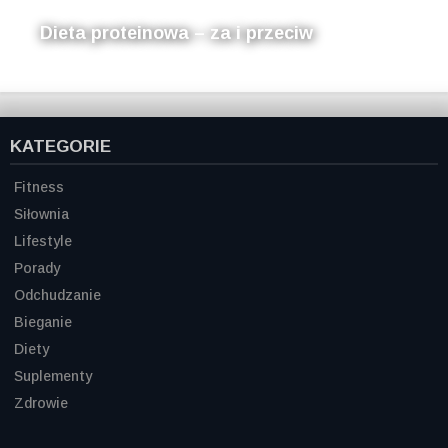
Dieta proteinowa – za i przeciw
KATEGORIE
Fitness
Siłownia
Lifestyle
Porady
Odchudzanie
Bieganie
Diety
Suplementy
Zdrowie