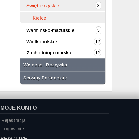
Świętokrzyskie
3
Kielce
Warmińsko-mazurskie
5
Wielkopolskie
12
Zachodniopomorskie
12
Welness i Rozrywka
Serwisy Partnerskie
MOJE KONTO
Rejestracja
Logowanie
BEACTIVE