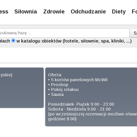
ess
Siłownia
Zdrowie
Odchudzanie
Diety
F
S
ułach
w katalogu obiektów (hotele, siłownie, spa, kliniki, ...)
yskie)
Oferta:
• 5 kortów panelowych McWil
• Proshop
• Pokój relaksu
• Sauna
Poniedziałek- Piątek 9:00 - 23:00
Sobota - Niedziela 9:00 - 21:00
(po wcześniejszej rezerwacji możliwe otwar
godzinie 8:00)