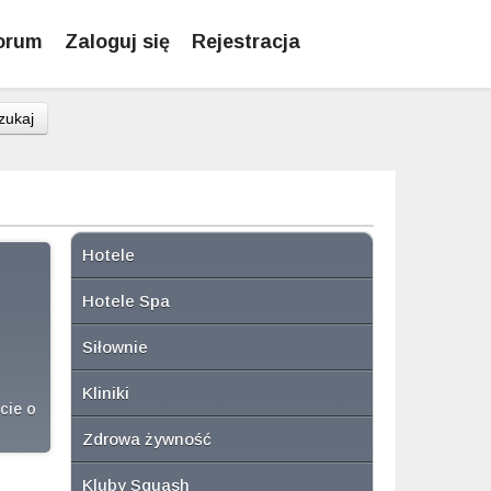
orum
Zaloguj się
Rejestracja
zukaj
Hotele
Hotele Spa
Siłownie
Kliniki
cie o
Zdrowa żywność
Kluby Squash