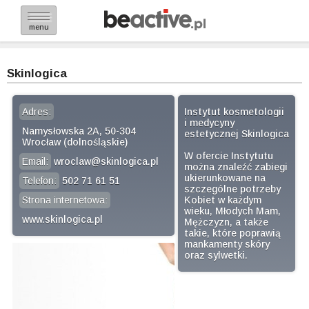
menu
Skinlogica
Adres:
Instytut kosmetologii
i medycyny
Namysłowska 2A, 50-304
estetycznej Skinlogica
Wrocław (dolnośląskie)
W ofercie Instytutu
Email:
wroclaw@skinlogica.pl
można znaleźć zabiegi
ukierunkowane na
Telefon:
502 71 61 51
szczególne potrzeby
Strona internetowa:
Kobiet w każdym
wieku, Młodych Mam,
www.skinlogica.pl
Mężczyzn, a także
takie, które poprawią
mankamenty skóry
oraz sylwetki.