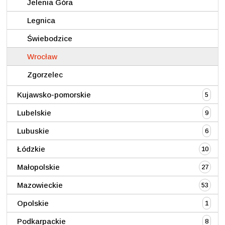
Jelenia Góra
Legnica
Świebodzice
Wrocław
Zgorzelec
Kujawsko-pomorskie
5
Lubelskie
9
Lubuskie
6
Łódzkie
10
Małopolskie
27
Mazowieckie
53
Opolskie
1
Podkarpackie
8