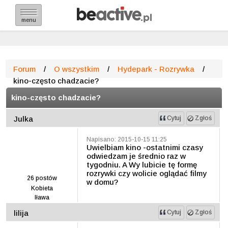
menu
Forum
/
O wszystkim
/
Hydepark - Rozrywka
/
kino-często chadzacie?
kino-często chadzacie?
Julka
Cytuj
Zgłoś
Napisano: 2015-10-15 11:25
Uwielbiam kino -ostatnimi czasy
odwiedzam je średnio raz w
tygodniu. A Wy lubicie tę formę
rozrywki czy wolicie oglądać filmy
26
postów
w domu?
Kobieta
Iława
lilija
Cytuj
Zgłoś