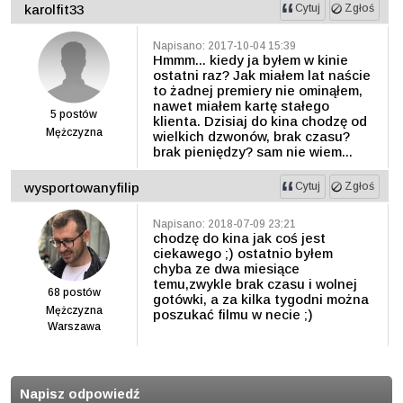
karolfit33
Cytuj
Zgłoś
Napisano: 2017-10-04 15:39
Hmmm... kiedy ja byłem w kinie
ostatni raz? Jak miałem lat naście
to żadnej premiery nie ominąłem,
nawet miałem kartę stałego
5
postów
klienta. Dzisiaj do kina chodzę od
Mężczyzna
wielkich dzwonów, brak czasu?
brak pieniędzy? sam nie wiem...
wysportowanyfilip
Cytuj
Zgłoś
Napisano: 2018-07-09 23:21
chodzę do kina jak coś jest
ciekawego ;) ostatnio byłem
chyba ze dwa miesiące
temu,zwykle brak czasu i wolnej
68
postów
gotówki, a za kilka tygodni można
Mężczyzna
poszukać filmu w necie ;)
Warszawa
Napisz odpowiedź