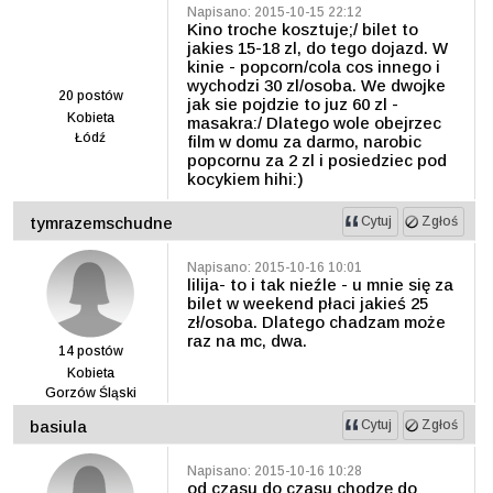
Napisano: 2015-10-15 22:12
Kino troche kosztuje;/ bilet to
jakies 15-18 zl, do tego dojazd. W
kinie - popcorn/cola cos innego i
wychodzi 30 zl/osoba. We dwojke
20
postów
jak sie pojdzie to juz 60 zl -
Kobieta
masakra:/ Dlatego wole obejrzec
Łódź
film w domu za darmo, narobic
popcornu za 2 zl i posiedziec pod
kocykiem hihi:)
tymrazemschudne
Cytuj
Zgłoś
Napisano: 2015-10-16 10:01
lilija- to i tak nieźle - u mnie się za
bilet w weekend płaci jakieś 25
zł/osoba. Dlatego chadzam może
raz na mc, dwa.
14
postów
Kobieta
Gorzów Śląski
basiula
Cytuj
Zgłoś
Napisano: 2015-10-16 10:28
od czasu do czasu chodzę do