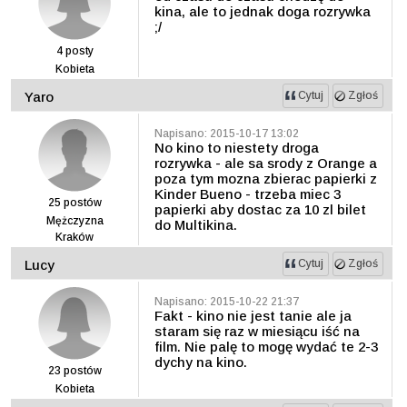
kina, ale to jednak doga rozrywka
;/
4
posty
Kobieta
Yaro
Cytuj
Zgłoś
Napisano: 2015-10-17 13:02
No kino to niestety droga
rozrywka - ale sa srody z Orange a
poza tym mozna zbierac papierki z
Kinder Bueno - trzeba miec 3
25
postów
papierki aby dostac za 10 zl bilet
Mężczyzna
do Multikina.
Kraków
Lucy
Cytuj
Zgłoś
Napisano: 2015-10-22 21:37
Fakt - kino nie jest tanie ale ja
staram się raz w miesiącu iść na
film. Nie palę to mogę wydać te 2-3
dychy na kino.
23
postów
Kobieta